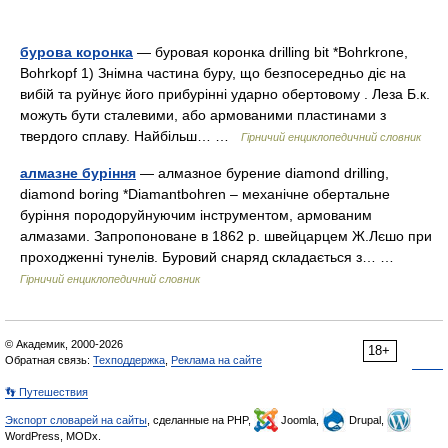
бурова коронка
— буровая коронка drilling bit *Bohrkrone,
Bohrkopf 1) Знімна частина буру, що безпосередньо діє на
вибій та руйнує його прибурінні ударно обертовому . Леза Б.к.
можуть бути сталевими, або армованими пластинами з
твердого сплаву. Найбільш… …
Гірничий енциклопедичний словник
алмазне буріння
— алмазное бурение diamond drilling,
diamond boring *Diamantbohren – механічне обертальне
буріння породоруйнуючим інструментом, армованим
алмазами. Запропоноване в 1862 р. швейцарцем Ж.Лєшо при
проходженні тунелів. Буровий снаряд складається з… …
Гірничий енциклопедичний словник
© Академик, 2000-2026
18+
Обратная связь:
Техподдержка
,
Реклама на сайте
👣 Путешествия
Экспорт словарей на сайты
, сделанные на PHP,
Joomla,
Drupal,
WordPress, MODx.