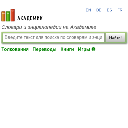
EN
DE
ES
FR
academic.ru
Словари и энциклопедии на Академике
Найти!
Толкования
Переводы
Книги
Игры ⚽