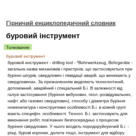
Гірничий енциклопедичний словник
буровий інструмент
Толкование
буровий інструмент
буровой инструмент - drilling tool - *Bohrwerkzeug, Bohrgeräte -
загальна назва механізмів і пристроїв, що застосовуються при
бурінні шпурів, свердловин і ліквідації аварій, що виникають у
свердловинах. За призначенням виділяють технологічний,
допоміжний, аварійний і спеціальний Б.і. В залежності від
галузі застосування (буріння вибухових, геол.-розвідувальних,
нафт. або газових свердловин), способу і діаметра буріння
номенклатура і конструктивні особливості Б.і. в кожній групі
мають специфіч. особливості. Технол. Б.і. застосовують для
виконання робіт, пов'язаних безпосередньо з процесом
буріння свердловин. У нього входить породоруйнуючий Б.і. -
різці, бурові коронки, долота тощо, інструмент для відбору