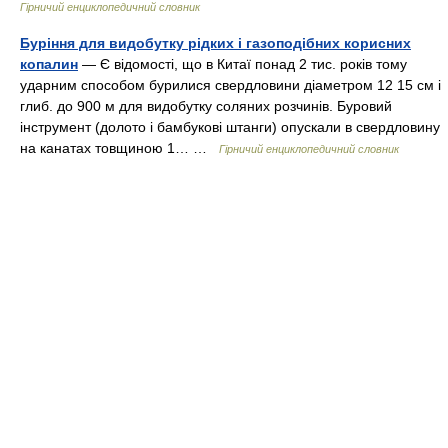
Гірничий енциклопедичний словник
Буріння для видобутку рідких і газоподібних корисних
копалин
— Є відомості, що в Китаї понад 2 тис. років тому
ударним способом бурилися свердловини діаметром 12 15 см і
глиб. до 900 м для видобутку соляних розчинів. Буровий
інструмент (долото і бамбукові штанги) опускали в свердловину
на канатах товщиною 1… …
Гірничий енциклопедичний словник