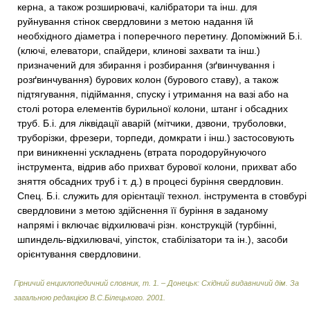
керна, а також розширювачі, калібратори та інш. для
руйнування стінок свердловини з метою надання їй
необхідного діаметра і поперечного перетину. Допоміжний Б.і.
(ключі, елеватори, спайдери, клинові захвати та інш.)
призначений для збирання і розбирання (зґвинчування і
розґвинчування) бурових колон (бурового ставу), а також
підтягування, підіймання, спуску і утримання на вазі або на
столі ротора елементів бурильної колони, штанг і обсадних
труб. Б.і. для ліквідації аварій (мітчики, дзвони, труболовки,
труборізки, фрезери, торпеди, домкрати і інш.) застосовують
при виникненні ускладнень (втрата породоруйнуючого
інструмента, відрив або прихват бурової колони, прихват або
зняття обсадних труб і т. д.) в процесі буріння свердловин.
Спец. Б.і. служить для орієнтації технол. інструмента в стовбурі
свердловини з метою здійснення її буріння в заданому
напрямі і включає відхилювачі різн. конструкцій (турбінні,
шпиндель-відхилювачі, уіпсток, стабілізатори та ін.), засоби
орієнтування свердловини.
Гірничий енциклопедичний словник, т. 1. – Донецьк: Східний видавничий дім
.
За
загальною редакцією В.С.Білецького
.
2001
.