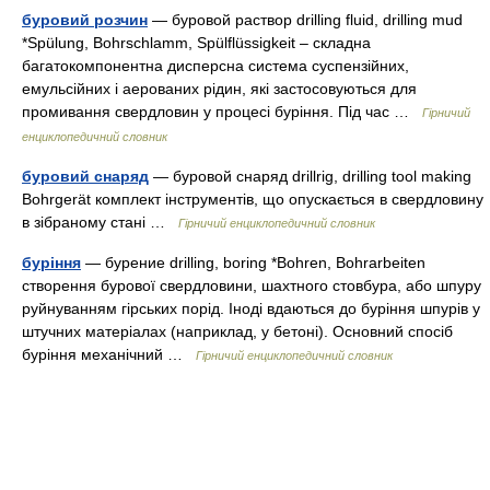
буровий розчин
— буровой раствор drilling fluid, drilling mud
*Spülung, Bohrschlamm, Spülflüssigkeit – складна
багатокомпонентна дисперсна система суспензійних,
емульсійних і аерованих рідин, які застосовуються для
промивання свердловин у процесі буріння. Під час …
Гірничий
енциклопедичний словник
буровий снаряд
— буровой снаряд drillrig, drilling tool making
Bohrgerät комплект інструментів, що опускається в свердловину
в зібраному стані …
Гірничий енциклопедичний словник
буріння
— бурение drilling, boring *Bohren, Bohrarbeiten
створення бурової свердловини, шахтного стовбура, або шпуру
руйнуванням гірських порід. Іноді вдаються до буріння шпурів у
штучних матеріалах (наприклад, у бетоні). Основний спосіб
буріння механічний …
Гірничий енциклопедичний словник