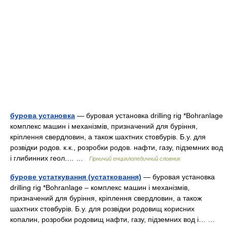
бурова установка
— буровая установка drilling rig *Bohranlage
комплекс машин і механізмів, призначений для буріння,
кріплення свердловин, а також шахтних стовбурів. Б.у. для
розвідки родов. к.к., розробки родов. нафти, газу, підземних вод
і глибинних геол.… …
Гірничий енциклопедичний словник
бурове устаткування (устатковання)
— буровая установка
drilling rig *Bohranlage – комплекс машин і механізмів,
призначений для буріння, кріплення свердловин, а також
шахтних стовбурів. Б.у. для розвідки родовищ корисних
копалин, розробки родовищ нафти, газу, підземних вод і… …